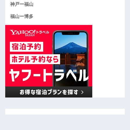
神戸ー福山
福山ー博多