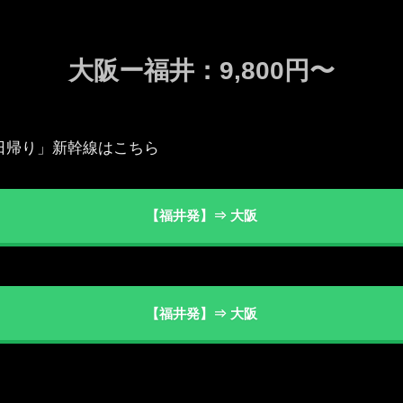
大阪ー福井：9,800円〜
日帰り」新幹線はこちら
【福井発】⇒ 大阪
【福井発】⇒ 大阪