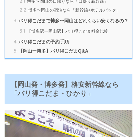
2.1
博多〜岡山の日帰りなら「日帰り新幹線」
2.2
博多〜岡山の宿泊なら「新幹線+ホテルパック」
3
バリ得こだまで博多〜岡山はどれくらい安くなるの？
3.1
【博多駅ー岡山駅】バリ得こだま料金比較
4
バリ得こだまの予約手順
5
【岡山ー博多】バリ得こだまQ&A
【岡山発・博多発】格安新幹線なら
「バリ得こだま・ひかり」