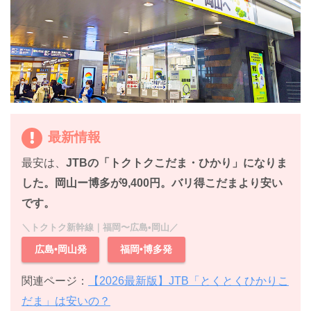
最新情報
最安は、
JTBの「トクトクこだま・ひかり」になりま
した。
岡山ー博多が9,400円。バリ得こだまより安い
です。
＼トクトク新幹線｜福岡〜広島•岡山／
広島•岡山発
福岡•博多発
関連ページ：
【2026最新版】JTB「とくとくひかりこ
だま」は安いの？