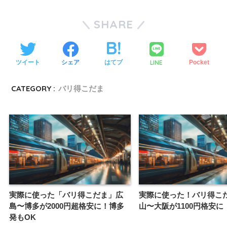
SHARE
LINE
ツイート
シェア
はてブ
Pocket
CATEGORY :
バリ得こだま
実際に使った「バリ得こだま」広
実際に使った！バリ得こ
島〜博多が2000円超格安に！博多
山〜大阪が1100円格安に
発もOK