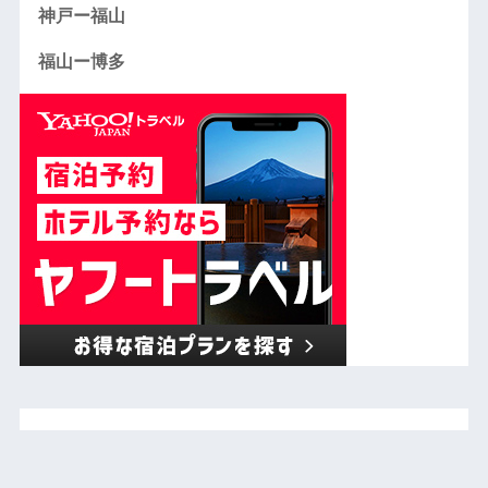
神戸ー福山
福山ー博多