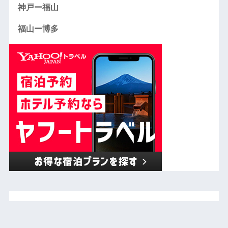
神戸ー福山
福山ー博多