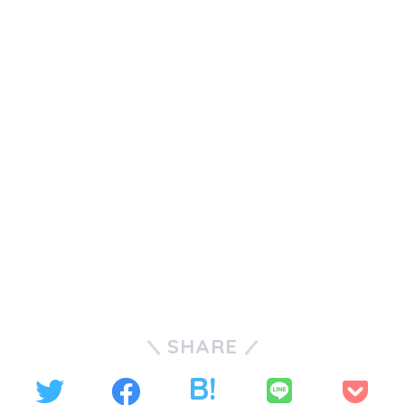
のグリーン車に+2,500円乗車できます。博
多ー福山：10,600円です。（山陽新幹線の
こだまにはグリーン車はありません。）
SHARE