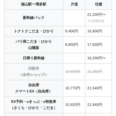
福山駅ー博多駅
片道
往復
21,200円〜
新幹線パック
※1泊宿代込
トクトクこだま・ひかり
8,400円
16,800円
バリ得こだま・ひかり
8,800円
17,600円
山陽版
日帰り新幹線
18,200円〜
回数券
10,680円
21,360円
（金券ショップ）
自由席
10,770円
21,540円
スマートEX（自由席）
EX予約・eきっぷ・e特急券
10,920円
21,840円
（さくら・ひかり・こだま）