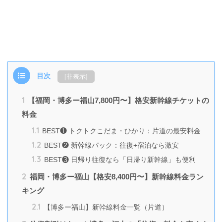
目次
[
非表示
]
1
【福岡・博多ー福山7,800円〜】格安新幹線チケットの
料金
1.1
BEST❶ トクトクこだま・ひかり：片道の最安料金
1.2
BEST❷ 新幹線パック：往復+宿泊なら激安
1.3
BEST❸ 日帰り往復なら「日帰り新幹線」も便利
2
福岡・博多ー福山【格安8,400円〜】新幹線料金ラン
キング
2.1
【博多ー福山】新幹線料金一覧（片道）