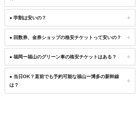
● 学割は安いの？
● 回数券、金券ショップの格安チケットって安いの？
● 福岡ー福山のグリーン車の格安チケットはある？
●
当日OK？直前でも予約可能な福山ー博多の新幹線
は
？
当日OK？直前でも予約できる福山ー博
※終了しました
多の新幹線は
？
ひかりのグリーン車なら格安で乗れます。
「トクトクこだま」を利用すると、ひかり