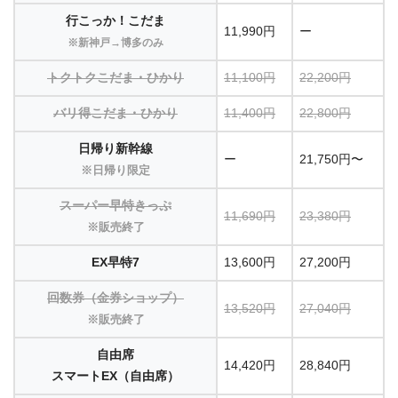
行こっか！こだま
11,990円
ー
※新神戸→博多のみ
トクトクこだま・ひかり
11,100円
22,200円
バリ得こだま・ひかり
11,400円
22,800円
日帰り新幹線
ー
21,750円〜
※日帰り限定
スーパー早特きっぷ
11,690円
23,380円
※販売終了
EX早特7
13,600円
27,200円
回数券（金券ショップ）
13,520円
27,040円
※販売終了
自由席
14,420円
28,840円
スマートEX（自由席）