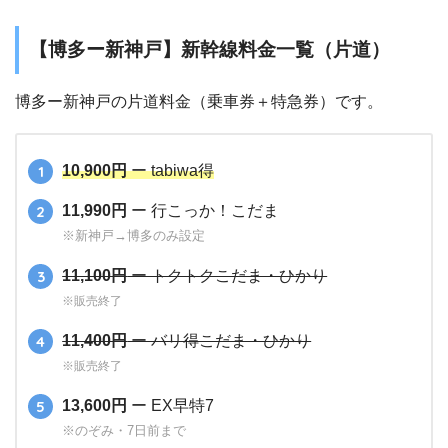
【博多ー新神戸】新幹線料金一覧（片道）
博多ー新神戸の片道料金（乗車券＋特急券）です。
10,900円
ー tabiwa得
11,990円
ー 行こっか！こだま
※新神戸→博多のみ設定
11,100円
ー トクトクこだま・ひかり
※販売終了
11,400円
ー バリ得こだま・ひかり
※販売終了
13,600円
ー EX早特7
※のぞみ・7日前まで