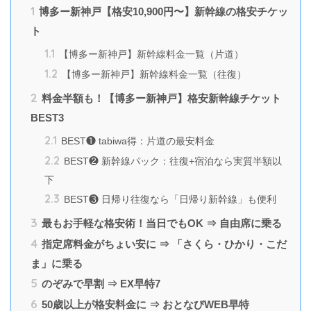
1
博多ー新神戸【格安10,900円〜】新幹線の格安チケッ
ト
1.1
【博多ー新神戸】新幹線料金一覧（片道）
1.2
【博多ー新神戸】新幹線料金一覧（往復）
2
料金半額も！【博多ー新神戸】格安新幹線チケット
BEST3
2.1
BEST❶ tabiwa得：片道の最安料金
2.2
BEST❷ 新幹線パック：往復+宿泊なら実質半額以
下
2.3
BEST❸ 日帰り往復なら「日帰り新幹線」も便利
3
最もお手軽な格安術！当日でもOK ⇒ 自由席に乗る
4
指定席料金がちょい安に ⇒ 「さくら・ひかり・こだ
ま」に乗る
5
のぞみで早割 ⇒ EX早特7
6
50歳以上が格安料金に ⇒ おとなびWEB早特