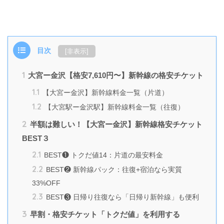
目次
[
非表示
]
1
大宮ー金沢【格安7,610円〜】新幹線の格安チケット
1.1
【大宮ー金沢】新幹線料金一覧（片道）
1.2
【大宮駅ー金沢駅】新幹線料金一覧（往復）
2
半額は難しい！【大宮ー金沢】新幹線格安チケット
BEST３
2.1
BEST❶ トクだ値14：片道の最安料金
2.2
BEST❷ 新幹線パック：往復+宿泊なら実質
33%OFF
2.3
BEST❸ 日帰り往復なら「日帰り新幹線」も便利
3
早割・格安チケット「トクだ値」を利用する