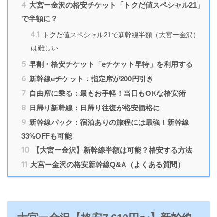
4
大宮ー金沢の格安チケット「トクだ値スペシャル21」
で半額に？
4.1
トクだ値スペシャル21で新幹線半額（大宮ー金沢）
は難しい
5
早割・格安チケット「eチケット早特」を利用する
6
新幹線eチケット：指定席が200円引き
7
自由席に乗る：最もお手軽！当日もOKな格安術
8
日帰り新幹線：日帰り往復が格安価格に
9
新幹線パック：宿泊ありの旅程には最強！新幹線
33%OFFも可能
10
【大宮ー金沢】新幹線半額は可能？格安する方法
11
大宮ー金沢の格安新幹線Q&A（よくある質問）