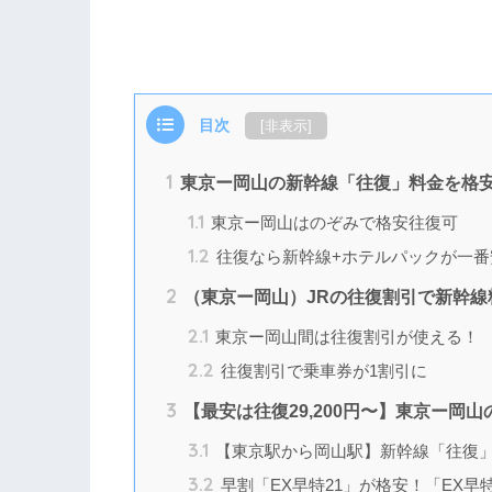
目次
[
非表示
]
1
東京ー岡山の新幹線「往復」料金を格
1.1
東京ー岡山はのぞみで格安往復可
1.2
往復なら新幹線+ホテルパックが一番
2
（東京ー岡山）JRの往復割引で新幹線
2.1
東京ー岡山間は往復割引が使える！
2.2
往復割引で乗車券が1割引に
3
【最安は往復29,200円〜】東京ー岡
3.1
【東京駅から岡山駅】新幹線「往復
3.2
早割「EX早特21」が格安！「EX早