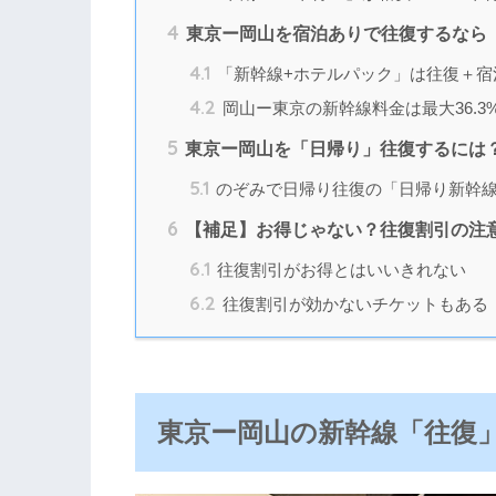
4
東京ー岡山を宿泊ありで往復するなら
4.1
「新幹線+ホテルパック」は往復＋宿
4.2
岡山ー東京の新幹線料金は最大36.3%
5
東京ー岡山を「日帰り」往復するには
5.1
のぞみで日帰り往復の「日帰り新幹
6
【補足】お得じゃない？往復割引の注
6.1
往復割引がお得とはいいきれない
6.2
往復割引が効かないチケットもある
東京ー岡山の新幹線「往復