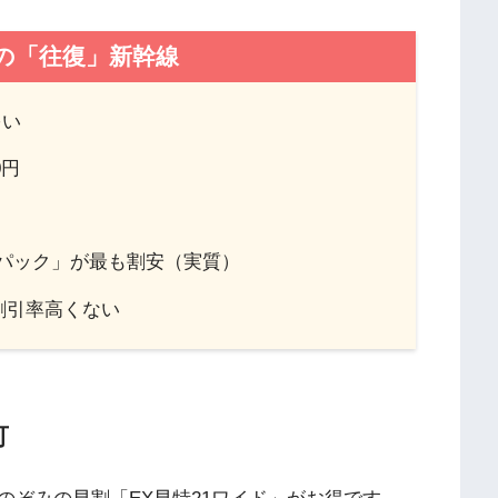
の「往復」新幹線
多い
0円
円
パック」が最も割安（実質）
割引率高くない
可