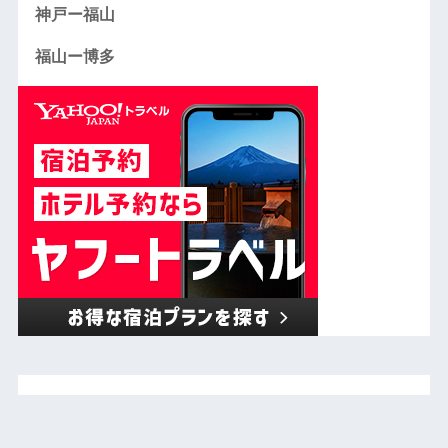
神戸ー福山
福山ー博多