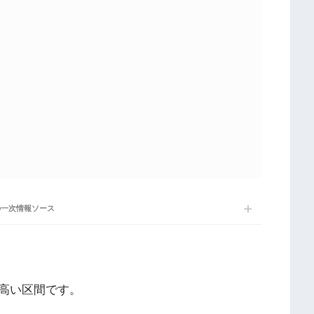
】
の一次情報ソース
高い区間です。