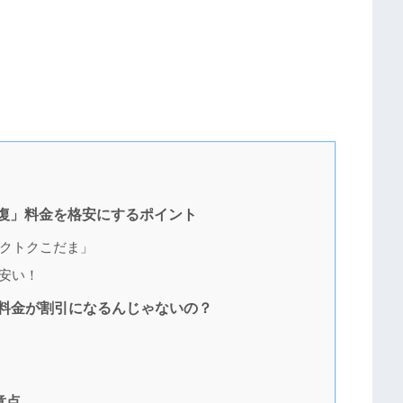
「往復」料金を格安にするポイント
クトクこだま」
安い！
料金が割引になるんじゃないの？
意点