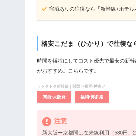
宿泊ありの往復なら「新幹線+ホテル
格安こだま（ひかり）で往復な
時間を犠牲にしてコスト優先で最安の新幹
がおすすめ。こちらです。
＼トクトク新幹線｜関西〜福岡•博多／
関西•大阪発
福岡•博多発
注意
新大阪ー京都間は在来線利用（580円、