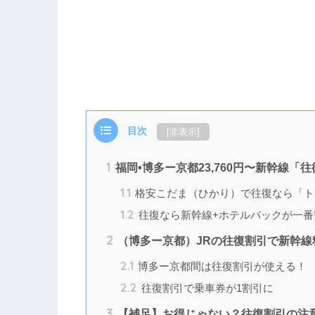
目次
[
非表示
]
1
福岡•博多ー京都23,760円〜新幹線
1.1
格安こだま（ひかり）で往復なら「ト
1.2
往復なら新幹線+ホテルパックが一番
2
（博多ー京都）JRの往復割引で新幹線
2.1
博多ー京都間は往復割引が使える！
2.2
往復割引で乗車券が1割引に
3
【補足】お得じゃない？往復割引の注