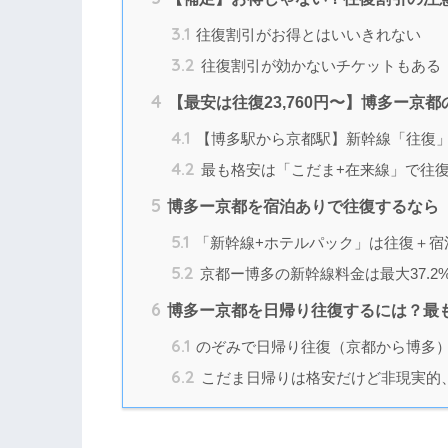
3.1
往復割引がお得とはいいきれない
3.2
往復割引が効かないチケットもある
4
【最安は往復23,760円〜】博多ー京
4.1
【博多駅から京都駅】新幹線「往復
4.2
最も格安は「こだま+在来線」で往
5
博多ー京都を宿泊ありで往復するなら
5.1
「新幹線+ホテルパック」は往復＋宿
5.2
京都ー博多の新幹線料金は最大37.2%
6
博多ー京都を日帰り往復するには？最
6.1
のぞみで日帰り往復（京都から博多
6.2
こだま日帰りは格安だけど非現実的